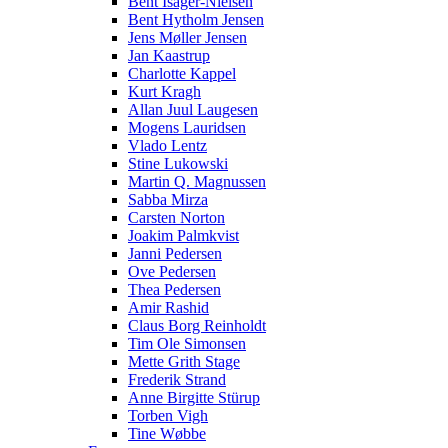
Bent Isager-Nielsen
Bent Hytholm Jensen
Jens Møller Jensen
Jan Kaastrup
Charlotte Kappel
Kurt Kragh
Allan Juul Laugesen
Mogens Lauridsen
Vlado Lentz
Stine Lukowski
Martin Q. Magnussen
Sabba Mirza
Carsten Norton
Joakim Palmkvist
Janni Pedersen
Ove Pedersen
Thea Pedersen
Amir Rashid
Claus Borg Reinholdt
Tim Ole Simonsen
Mette Grith Stage
Frederik Strand
Anne Birgitte Stürup
Torben Vigh
Tine Wøbbe