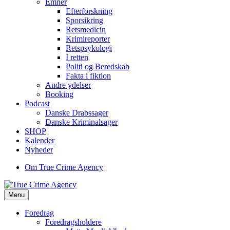
Emner
Efterforskning
Sporsikring
Retsmedicin
Krimireporter
Retspsykologi
I retten
Politi og Beredskab
Fakta i fiktion
Andre ydelser
Booking
Podcast
Danske Drabssager
Danske Kriminalsager
SHOP
Kalender
Nyheder
Om True Crime Agency
Menu
Foredrag
Foredragsholdere