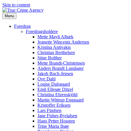
Skip to content
Menu
Foredrag
Foredragsholdere
Mette Mayli Albæk
Jeanette Wincentz Andersen
Kristina Antivakis
Christian Berthelsen
Stine Bolther
Mette Brandt-Christensen
Anders Brandt Lundager
Jakob Buch-Jepsen
Ove Dahl
Louise Dalsgaard
Emil Ellesøe Ditzel
Christina Ehrenskjöld
Martin Wittrup Enggaard
Kristoffer Eriksen
Lars Findsen
Jane Fisher-Byrialsen
Hans Petter Hougen
Trine Maria Ilsøe