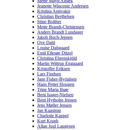
Mette Mayli Albæk
Jeanette Wincentz Andersen
Kristina Antivakis
Christian Berthelsen
Stine Bolther
Mette Brandt-Christensen
Anders Brandt Lundager
Jakob Buch-Jepsen
Ove Dahl
Louise Dalsgaard
Emil Ellesøe Ditzel
Christina Ehrenskjöld
Martin Wittrup Enggaard
Kristoffer Eriksen
Lars Findsen
Jane Fisher-Byrialsen
Hans Petter Hougen
Trine Maria Ilsøe
Bent Isager-Nielsen
Bent Hytholm Jensen
Jens Møller Jensen
Jan Kaastrup
Charlotte Kappel
Kurt Kragh
Allan Juul Laugesen