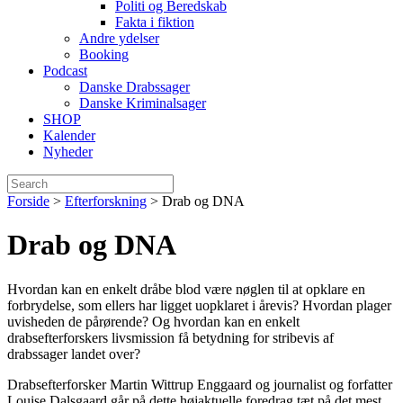
Politi og Beredskab
Fakta i fiktion
Andre ydelser
Booking
Podcast
Danske Drabssager
Danske Kriminalsager
SHOP
Kalender
Nyheder
Forside
>
Efterforskning
>
Drab og DNA
Drab og DNA
Hvordan kan en enkelt dråbe blod være nøglen til at opklare en
forbrydelse, som ellers har ligget uopklaret i årevis? Hvordan plager
uvisheden de pårørende? Og hvordan kan en enkelt
drabsefterforskers livsmission få betydning for stribevis af
drabssager landet over?
Drabsefterforsker Martin Wittrup Enggaard og journalist og forfatter
Louise Dalsgaard går på dette højaktuelle foredrag tæt på det mest