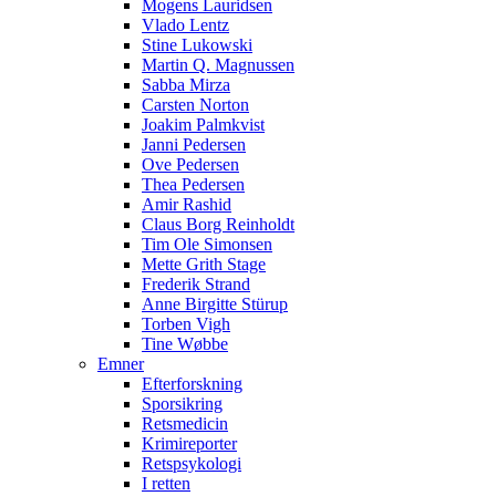
Mogens Lauridsen
Vlado Lentz
Stine Lukowski
Martin Q. Magnussen
Sabba Mirza
Carsten Norton
Joakim Palmkvist
Janni Pedersen
Ove Pedersen
Thea Pedersen
Amir Rashid
Claus Borg Reinholdt
Tim Ole Simonsen
Mette Grith Stage
Frederik Strand
Anne Birgitte Stürup
Torben Vigh
Tine Wøbbe
Emner
Efterforskning
Sporsikring
Retsmedicin
Krimireporter
Retspsykologi
I retten