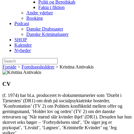
Politi og Beredskab
Fakta i fiktion
Andre ydelser
Booking
Podcast
Danske Drabssager
Danske Kriminalsager
SHOP
Kalender
Nyheder
Forside
>
Foredragsholdere
>
Kristina Antivakis
CV
(f. 1974) har bl.a. produceret tv-dokumentarserier som ’Dræbt i
Tjenesten’ (DR1) om drab på socialpsykiatriske bosteder,
’Konfrontation’ (TV 2) om Politiets konfliktråd mellem offer og
gerningsmand, ’Holder lov og orden’ (TV 2) om det danske
retsvæsen og ’Når mænd slår kvinder ihjel’ (DR1). Desuden har hun
skrevet seks bøger – ‘Forbrydelsens sind’, ‘De siger jeg er
psykopat’, ‘Livstid’, ‘Løgnen’, ‘Kriminelle Kvinder’ og ‘Jeg
stalker’.