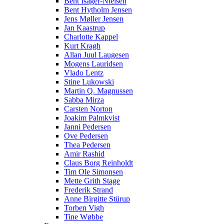
Bent Isager-Nielsen
Bent Hytholm Jensen
Jens Møller Jensen
Jan Kaastrup
Charlotte Kappel
Kurt Kragh
Allan Juul Laugesen
Mogens Lauridsen
Vlado Lentz
Stine Lukowski
Martin Q. Magnussen
Sabba Mirza
Carsten Norton
Joakim Palmkvist
Janni Pedersen
Ove Pedersen
Thea Pedersen
Amir Rashid
Claus Borg Reinholdt
Tim Ole Simonsen
Mette Grith Stage
Frederik Strand
Anne Birgitte Stürup
Torben Vigh
Tine Wøbbe