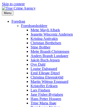
Skip to content
Menu
Foredrag
Foredragsholdere
Mette Mayli Albæk
Jeanette Wincentz Andersen
Kristina Antivakis
Christian Berthelsen
Stine Bolther
Mette Brandt-Christensen
Anders Brandt Lundager
Jakob Buch-Jepsen
Ove Dahl
Louise Dalsgaard
Emil Ellesøe Ditzel
Christina Ehrenskjöld
Martin Wittrup Enggaard
Kristoffer Eriksen
Lars Findsen
Jane Fisher-Byrialsen
Hans Petter Hougen
Trine Maria Ilsøe