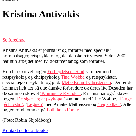
Kristina Antivakis
Journalist
Se foredrag
Kristina Antivakis er journalist og forfatter med speciale i
kriminalsager, retspsykiatri, og det danske retsvæsen. Siden 2002
har hun arbejdet med tv, dokumentar og som forfatter.
Hun har skrevet bogen
Forbrydelsens Sind
sammen med
retspsykolog og chefpsykolog
Tine Wøbbe
og retspsykiater,
speciallæge i psykiatri og phd.
Mette Brandt-Christensen
. Deri er de
kommet helt tæt på otte danske forbrydere og deres liv. Desuden har
de sammen skrevet
‘Kriminelle Kvinder’
. Kristina har også skrevet
bogen
‘De siger jeg er psykopat’
sammen med Tine Wøbbe,
‘Fange
på Livstid’,
‘
Løgnen’
med Amalie Mathiassen og
‘Jeg stalker’
. Alle
bøger er udkommet på
Politikens Forlag
.
(Foto: Robin Skjoldborg)
Kontakt os for at booke