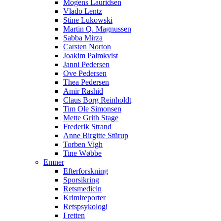
Mogens Lauridsen
Vlado Lentz
Stine Lukowski
Martin Q. Magnussen
Sabba Mirza
Carsten Norton
Joakim Palmkvist
Janni Pedersen
Ove Pedersen
Thea Pedersen
Amir Rashid
Claus Borg Reinholdt
Tim Ole Simonsen
Mette Grith Stage
Frederik Strand
Anne Birgitte Stürup
Torben Vigh
Tine Wøbbe
Emner
Efterforskning
Sporsikring
Retsmedicin
Krimireporter
Retspsykologi
I retten