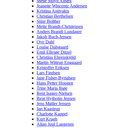
Mette Mayli Albæk
Jeanette Wincentz Andersen
Kristina Antivakis
Christian Berthelsen
Stine Bolther
Mette Brandt-Christensen
Anders Brandt Lundager
Jakob Buch-Jepsen
Ove Dahl
Louise Dalsgaard
Emil Ellesøe Ditzel
Christina Ehrenskjöld
Martin Wittrup Enggaard
Kristoffer Eriksen
Lars Findsen
Jane Fisher-Byrialsen
Hans Petter Hougen
Trine Maria Ilsøe
Bent Isager-Nielsen
Bent Hytholm Jensen
Jens Møller Jensen
Jan Kaastrup
Charlotte Kappel
Kurt Kragh
Allan Juul Laugesen