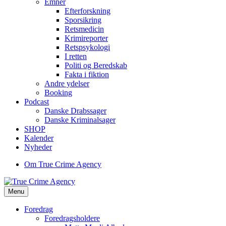
Emner
Efterforskning
Sporsikring
Retsmedicin
Krimireporter
Retspsykologi
I retten
Politi og Beredskab
Fakta i fiktion
Andre ydelser
Booking
Podcast
Danske Drabssager
Danske Kriminalsager
SHOP
Kalender
Nyheder
Om True Crime Agency
Menu
Foredrag
Foredragsholdere