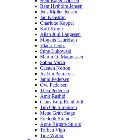
Bent Isager-Nielsen
Bent Hytholm Jensen
Jens Møller Jensen
Jan Kaastrup
Charlotte Kappel
Kurt Kragh
Allan Juul Laugesen
Mogens Lauridsen
Vlado Lentz
Stine Lukowski
Martin Q. Magnussen
Sabba Mirza
Carsten Norton
Joakim Palmkvist
Janni Pedersen
Ove Pedersen
Thea Pedersen
Amir Rashid
Claus Borg Reinholdt
Tim Ole Simonsen
Mette Grith Stage
Frederik Strand
Anne Birgitte Stürup
Torben Vigh
Tine Wøbbe