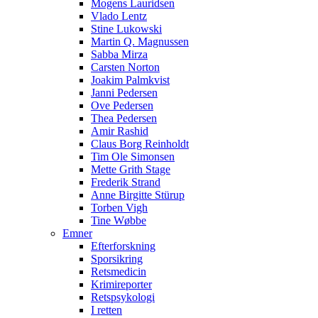
Mogens Lauridsen
Vlado Lentz
Stine Lukowski
Martin Q. Magnussen
Sabba Mirza
Carsten Norton
Joakim Palmkvist
Janni Pedersen
Ove Pedersen
Thea Pedersen
Amir Rashid
Claus Borg Reinholdt
Tim Ole Simonsen
Mette Grith Stage
Frederik Strand
Anne Birgitte Stürup
Torben Vigh
Tine Wøbbe
Emner
Efterforskning
Sporsikring
Retsmedicin
Krimireporter
Retspsykologi
I retten