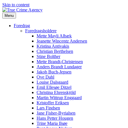
Skip to content
Menu
Foredrag
Foredragsholdere
Mette Mayli Albæk
Jeanette Wincentz Andersen
Kristina Antivakis
Christian Berthelsen
Stine Bolther
Mette Brandt-Christensen
Anders Brandt Lundager
Jakob Buch-Jepsen
Ove Dahl
Louise Dalsgaard
Emil Ellesøe Ditzel
Christina Ehrenskjöld
Martin Wittrup Enggaard
Kristoffer Eriksen
Lars Findsen
Jane Fisher-Byrialsen
Hans Petter Hougen
Trine Maria Ilsøe