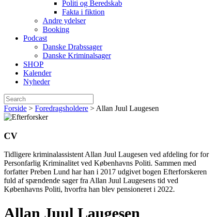
Politi og Beredskab
Fakta i fiktion
Andre ydelser
Booking
Podcast
Danske Drabssager
Danske Kriminalsager
SHOP
Kalender
Nyheder
Forside
>
Foredragsholdere
>
Allan Juul Laugesen
CV
Tidligere kriminalassistent Allan Juul Laugesen ved afdeling for for
Personfarlig Kriminalitet ved Københavns Politi. Sammen med
forfatter Preben Lund har han i 2017 udgivet bogen Efterforskeren
fuld af spændende sager fra Allan Juul Laugesens tid ved
Københavns Politi, hvorfra han blev pensioneret i 2022.
Allan Juul Laugesen