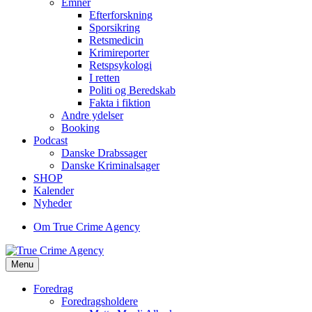
Emner
Efterforskning
Sporsikring
Retsmedicin
Krimireporter
Retspsykologi
I retten
Politi og Beredskab
Fakta i fiktion
Andre ydelser
Booking
Podcast
Danske Drabssager
Danske Kriminalsager
SHOP
Kalender
Nyheder
Om True Crime Agency
Menu
Foredrag
Foredragsholdere