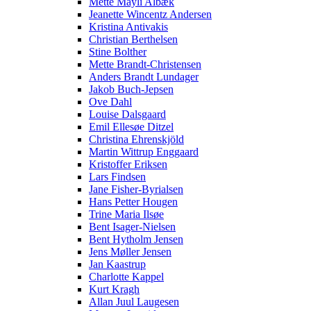
Mette Mayli Albæk
Jeanette Wincentz Andersen
Kristina Antivakis
Christian Berthelsen
Stine Bolther
Mette Brandt-Christensen
Anders Brandt Lundager
Jakob Buch-Jepsen
Ove Dahl
Louise Dalsgaard
Emil Ellesøe Ditzel
Christina Ehrenskjöld
Martin Wittrup Enggaard
Kristoffer Eriksen
Lars Findsen
Jane Fisher-Byrialsen
Hans Petter Hougen
Trine Maria Ilsøe
Bent Isager-Nielsen
Bent Hytholm Jensen
Jens Møller Jensen
Jan Kaastrup
Charlotte Kappel
Kurt Kragh
Allan Juul Laugesen