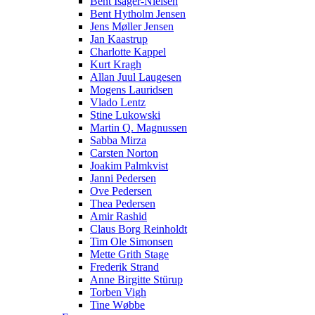
Bent Isager-Nielsen
Bent Hytholm Jensen
Jens Møller Jensen
Jan Kaastrup
Charlotte Kappel
Kurt Kragh
Allan Juul Laugesen
Mogens Lauridsen
Vlado Lentz
Stine Lukowski
Martin Q. Magnussen
Sabba Mirza
Carsten Norton
Joakim Palmkvist
Janni Pedersen
Ove Pedersen
Thea Pedersen
Amir Rashid
Claus Borg Reinholdt
Tim Ole Simonsen
Mette Grith Stage
Frederik Strand
Anne Birgitte Stürup
Torben Vigh
Tine Wøbbe