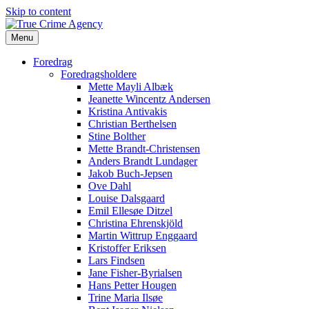
Skip to content
Menu
Foredrag
Foredragsholdere
Mette Mayli Albæk
Jeanette Wincentz Andersen
Kristina Antivakis
Christian Berthelsen
Stine Bolther
Mette Brandt-Christensen
Anders Brandt Lundager
Jakob Buch-Jepsen
Ove Dahl
Louise Dalsgaard
Emil Ellesøe Ditzel
Christina Ehrenskjöld
Martin Wittrup Enggaard
Kristoffer Eriksen
Lars Findsen
Jane Fisher-Byrialsen
Hans Petter Hougen
Trine Maria Ilsøe