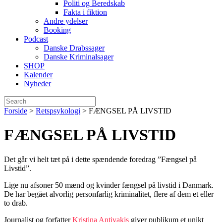
Politi og Beredskab
Fakta i fiktion
Andre ydelser
Booking
Podcast
Danske Drabssager
Danske Kriminalsager
SHOP
Kalender
Nyheder
Forside
>
Retspsykologi
>
FÆNGSEL PÅ LIVSTID
FÆNGSEL PÅ LIVSTID
Det går vi helt tæt på i dette spændende foredrag ”Fængsel på
Livstid”.
Lige nu afsoner 50 mænd og kvinder fængsel på livstid i Danmark.
De har begået alvorlig personfarlig kriminalitet, flere af dem et eller
to drab.
Journalist og forfatter
Kristina Antivakis
giver publikum et unikt