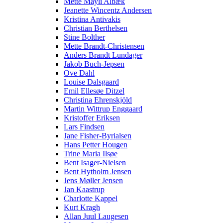
Mette Mayli Albæk
Jeanette Wincentz Andersen
Kristina Antivakis
Christian Berthelsen
Stine Bolther
Mette Brandt-Christensen
Anders Brandt Lundager
Jakob Buch-Jepsen
Ove Dahl
Louise Dalsgaard
Emil Ellesøe Ditzel
Christina Ehrenskjöld
Martin Wittrup Enggaard
Kristoffer Eriksen
Lars Findsen
Jane Fisher-Byrialsen
Hans Petter Hougen
Trine Maria Ilsøe
Bent Isager-Nielsen
Bent Hytholm Jensen
Jens Møller Jensen
Jan Kaastrup
Charlotte Kappel
Kurt Kragh
Allan Juul Laugesen