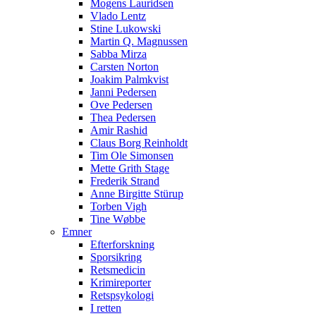
Mogens Lauridsen
Vlado Lentz
Stine Lukowski
Martin Q. Magnussen
Sabba Mirza
Carsten Norton
Joakim Palmkvist
Janni Pedersen
Ove Pedersen
Thea Pedersen
Amir Rashid
Claus Borg Reinholdt
Tim Ole Simonsen
Mette Grith Stage
Frederik Strand
Anne Birgitte Stürup
Torben Vigh
Tine Wøbbe
Emner
Efterforskning
Sporsikring
Retsmedicin
Krimireporter
Retspsykologi
I retten