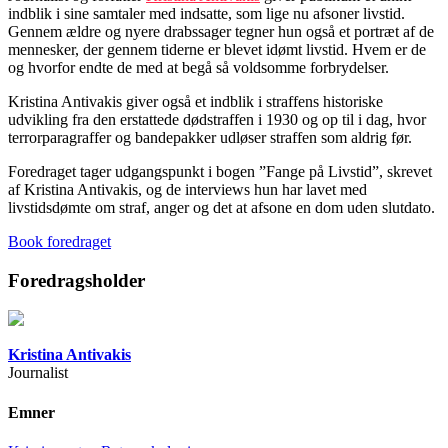
indblik i sine samtaler med indsatte, som lige nu afsoner livstid.
Gennem ældre og nyere drabssager tegner hun også et portræt af de
mennesker, der gennem tiderne er blevet idømt livstid. Hvem er de
og hvorfor endte de med at begå så voldsomme forbrydelser.
Kristina Antivakis giver også et indblik i straffens historiske
udvikling fra den erstattede dødstraffen i 1930 og op til i dag, hvor
terrorparagraffer og bandepakker udløser straffen som aldrig før.
Foredraget tager udgangspunkt i bogen ”Fange på Livstid”, skrevet
af Kristina Antivakis, og de interviews hun har lavet med
livstidsdømte om straf, anger og det at afsone en dom uden slutdato.
Book foredraget
Foredragsholder
Kristina Antivakis
Journalist
Emner