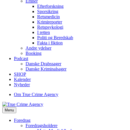
Emner
Efterforskning
Sporsikring
Retsmedicin
Krimireporter
Retspsykologi
I retten
Politi og Beredskab
Fakta i fiktion
Andre ydelser
Booking
Podcast
Danske Drabssager
Danske Kriminalsager
SHOP
Kalender
Nyheder
Om True Crime Agency
Menu
Foredrag
Foredragsholdere