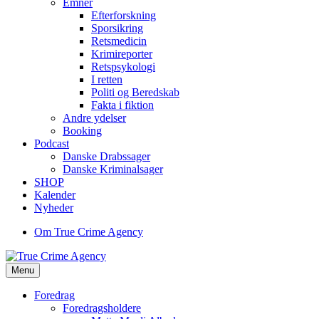
Emner
Efterforskning
Sporsikring
Retsmedicin
Krimireporter
Retspsykologi
I retten
Politi og Beredskab
Fakta i fiktion
Andre ydelser
Booking
Podcast
Danske Drabssager
Danske Kriminalsager
SHOP
Kalender
Nyheder
Om True Crime Agency
Menu
Foredrag
Foredragsholdere