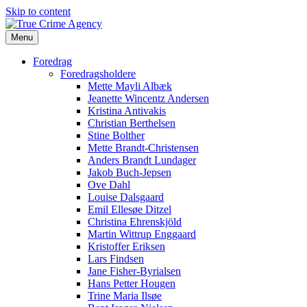
Skip to content
Menu
Foredrag
Foredragsholdere
Mette Mayli Albæk
Jeanette Wincentz Andersen
Kristina Antivakis
Christian Berthelsen
Stine Bolther
Mette Brandt-Christensen
Anders Brandt Lundager
Jakob Buch-Jepsen
Ove Dahl
Louise Dalsgaard
Emil Ellesøe Ditzel
Christina Ehrenskjöld
Martin Wittrup Enggaard
Kristoffer Eriksen
Lars Findsen
Jane Fisher-Byrialsen
Hans Petter Hougen
Trine Maria Ilsøe