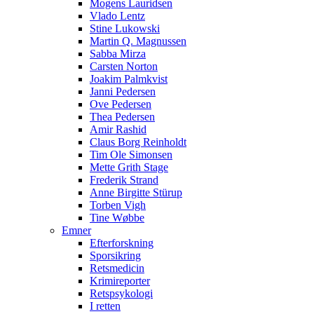
Mogens Lauridsen
Vlado Lentz
Stine Lukowski
Martin Q. Magnussen
Sabba Mirza
Carsten Norton
Joakim Palmkvist
Janni Pedersen
Ove Pedersen
Thea Pedersen
Amir Rashid
Claus Borg Reinholdt
Tim Ole Simonsen
Mette Grith Stage
Frederik Strand
Anne Birgitte Stürup
Torben Vigh
Tine Wøbbe
Emner
Efterforskning
Sporsikring
Retsmedicin
Krimireporter
Retspsykologi
I retten