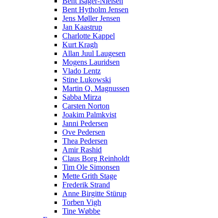
Bent Isager-Nielsen
Bent Hytholm Jensen
Jens Møller Jensen
Jan Kaastrup
Charlotte Kappel
Kurt Kragh
Allan Juul Laugesen
Mogens Lauridsen
Vlado Lentz
Stine Lukowski
Martin Q. Magnussen
Sabba Mirza
Carsten Norton
Joakim Palmkvist
Janni Pedersen
Ove Pedersen
Thea Pedersen
Amir Rashid
Claus Borg Reinholdt
Tim Ole Simonsen
Mette Grith Stage
Frederik Strand
Anne Birgitte Stürup
Torben Vigh
Tine Wøbbe