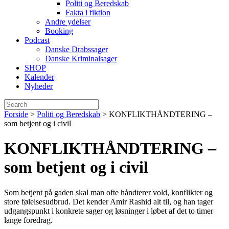
Politi og Beredskab
Fakta i fiktion
Andre ydelser
Booking
Podcast
Danske Drabssager
Danske Kriminalsager
SHOP
Kalender
Nyheder
Forside
>
Politi og Beredskab
>
KONFLIKTHÅNDTERING –
som betjent og i civil
KONFLIKTHÅNDTERING –
som betjent og i civil
Som betjent på gaden skal man ofte håndterer vold, konflikter og
store følelsesudbrud. Det kender Amir Rashid alt til, og han tager
udgangspunkt i konkrete sager og løsninger i løbet af det to timer
lange foredrag.