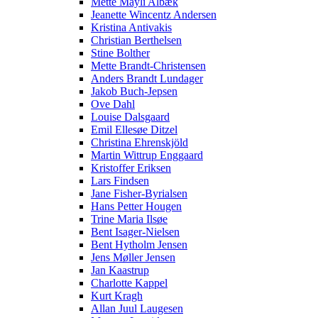
Mette Mayli Albæk
Jeanette Wincentz Andersen
Kristina Antivakis
Christian Berthelsen
Stine Bolther
Mette Brandt-Christensen
Anders Brandt Lundager
Jakob Buch-Jepsen
Ove Dahl
Louise Dalsgaard
Emil Ellesøe Ditzel
Christina Ehrenskjöld
Martin Wittrup Enggaard
Kristoffer Eriksen
Lars Findsen
Jane Fisher-Byrialsen
Hans Petter Hougen
Trine Maria Ilsøe
Bent Isager-Nielsen
Bent Hytholm Jensen
Jens Møller Jensen
Jan Kaastrup
Charlotte Kappel
Kurt Kragh
Allan Juul Laugesen