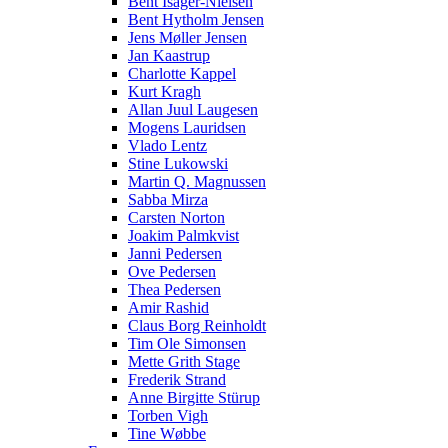
Bent Isager-Nielsen
Bent Hytholm Jensen
Jens Møller Jensen
Jan Kaastrup
Charlotte Kappel
Kurt Kragh
Allan Juul Laugesen
Mogens Lauridsen
Vlado Lentz
Stine Lukowski
Martin Q. Magnussen
Sabba Mirza
Carsten Norton
Joakim Palmkvist
Janni Pedersen
Ove Pedersen
Thea Pedersen
Amir Rashid
Claus Borg Reinholdt
Tim Ole Simonsen
Mette Grith Stage
Frederik Strand
Anne Birgitte Stürup
Torben Vigh
Tine Wøbbe