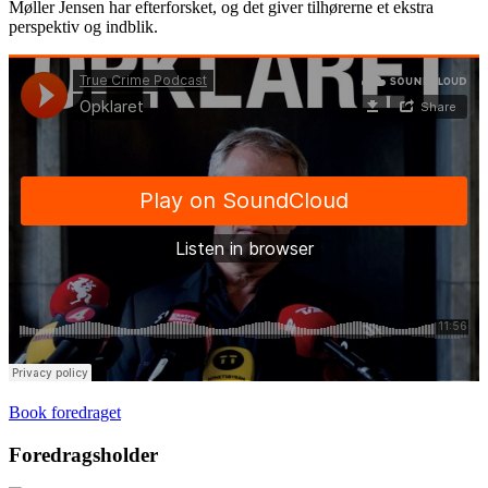
Møller Jensen har efterforsket, og det giver tilhørerne et ekstra
perspektiv og indblik.
Book foredraget
Foredragsholder