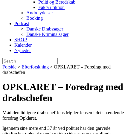
Politi og Beredskab
Fakta i fiktion
Andre ydelser
Booking
Podcast
Danske Drabssager
Danske Kriminalsager
SHOP
Kalender
Nyheder
Forside
>
Efterforskning
>
OPKLARET – Foredrag med
drabschefen
OPKLARET – Foredrag med
drabschefen
Mød den tidligere d
rabschef Jens M
øller Jensen i det spændende
foredrag Opklaret.
Igennem sine mere end 37 år ved politiet har den garvede
efterforsker oplevet mange mørke sider af vores samfund: