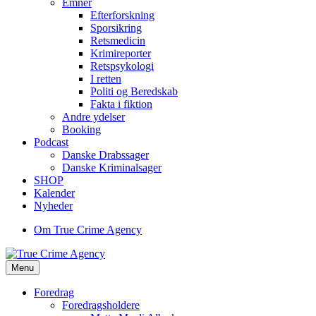
Emner
Efterforskning
Sporsikring
Retsmedicin
Krimireporter
Retspsykologi
I retten
Politi og Beredskab
Fakta i fiktion
Andre ydelser
Booking
Podcast
Danske Drabssager
Danske Kriminalsager
SHOP
Kalender
Nyheder
Om True Crime Agency
Menu
Foredrag
Foredragsholdere