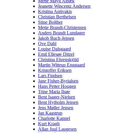
Mette Mayli Albæk
Jeanette Wincentz Andersen
Kristina Antivakis
Christian Berthelsen
Stine Bolther
Mette Brandt-Christensen
Anders Brandt Lundager
Jakob Buch-Jepsen
Ove Dahl
Louise Dalsgaard
Emil Ellesøe Ditzel
Christina Ehrenskjöld
Martin Wittrup Enggaard
Kristoffer Eriksen
Lars Findsen
Jane Fisher-Byrialsen
Hans Petter Hougen
Trine Maria Ilsøe
Bent Isager-Nielsen
Bent Hytholm Jensen
Jens Møller Jensen
Jan Kaastrup
Charlotte Kappel
Kurt Kragh
Allan Juul Laugesen