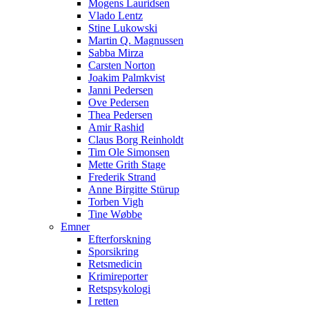
Mogens Lauridsen
Vlado Lentz
Stine Lukowski
Martin Q. Magnussen
Sabba Mirza
Carsten Norton
Joakim Palmkvist
Janni Pedersen
Ove Pedersen
Thea Pedersen
Amir Rashid
Claus Borg Reinholdt
Tim Ole Simonsen
Mette Grith Stage
Frederik Strand
Anne Birgitte Stürup
Torben Vigh
Tine Wøbbe
Emner
Efterforskning
Sporsikring
Retsmedicin
Krimireporter
Retspsykologi
I retten