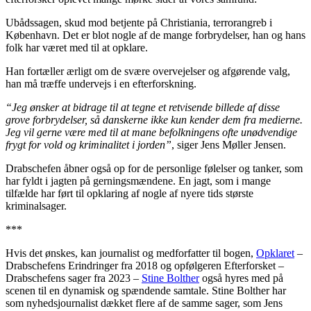
Ubådssagen, skud mod betjente på Christiania, terrorangreb i
København. Det er blot nogle af de mange forbrydelser, han og hans
folk har været med til at opklare.
Han fortæller æ
rligt om de sv
ære overvejelser og afgørende valg,
han må træffe undervejs i en efterforskning.
“Jeg ønsker at bidrage til at tegne et retvisende billede af disse
grove forbrydelser, så danskerne ikke kun kender dem fra medierne.
Jeg vil gerne være med til at mane befolkningens ofte unødvendige
frygt for vold og kriminalitet i jorden”
, siger Jens Møller Jensen.
Drabschefen
åbner også op for de personlige følelser og tanker, som
har fyldt i jagten på gerningsmændene. En jagt, som i mange
tilfælde har ført til opklaring af nogle af nyere tids største
kriminalsager.
***
Hvis det ønskes, kan journalist og medforfatter til bogen,
Opklaret
–
Drabschefens Erindringer fra 2018 og opfølgeren Efterforsket –
Drabschefens sager fra 2023 –
Stine Bolther
også hyres med på
scenen til en dynamisk og spændende samtale.
Stine Bolther har
som nyhedsjournalist dækket flere af de samme sager, som Jens