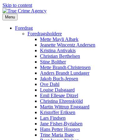
Skip to content
Menu
Foredrag
Foredragsholdere
Mette Mayli Albæk
Jeanette Wincentz Andersen
Kristina Antivakis
Christian Berthelsen
Stine Bolther
Mette Brandt-Christensen
Anders Brandt Lundager
Jakob Buch-Jepsen
Ove Dahl
Louise Dalsgaard
Emil Ellesøe Ditzel
Christina Ehrenskjöld
Martin Wittrup Enggaard
Kristoffer Eriksen
Lars Findsen
Jane Fisher-Byrialsen
Hans Petter Hougen
Trine Maria Ilsøe