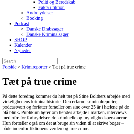
Politi og Beredskab
Fakta i fiktion
Andre ydelser
Booking
Podcast
Danske Drabssager
Danske Kriminalsager
SHOP
Kalender
Nyheder
Forside
>
Krimireporter
>
Tæt på true crime
Tæt på true crime
På dette foredrag kommer du helt tæt på Stine Bolthers arbejde med
virkelighedens kriminalhistorie. Den erfarne kriminalreporter,
podcastvært og forfatter fortæller om sine over 25 år i hælene på de
blå blink. Publikum hører om hendes arbejde i marken, interviews
med ofre for forbrydelser, de kriminelle og myndighedspersonerne.
Hun fortæller også om det at bruge sin viden til at skrive bøger –
både indenfor fiktionens verden og true crime.