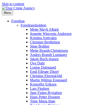
Skip to content
Menu
Foredrag
Foredragsholdere
Mette Mayli Albæk
Jeanette Wincentz Andersen
Kristina Antivakis
Christian Berthelsen
Stine Bolther
Mette Brandt-Christensen
Anders Brandt Lundager
Jakob Buch-Jepsen
Ove Dahl
Louise Dalsgaard
Emil Ellesøe Ditzel
Christina Ehrenskjöld
Martin Wittrup Enggaard
Kristoffer Eriksen
Lars Findsen
Jane Fisher-Byrialsen
Hans Petter Hougen
Trine Maria Ilsøe