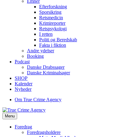
Emner
Efterforskning
Sporsikring
Retsmedicin
Krimireporter
Retspsykologi
I retten
Politi og Beredskab
Fakta i fiktion
Andre ydelser
Booking
Podcast
Danske Drabssager
Danske Kriminalsager
SHOP
Kalender
Nyheder
Om True Crime Agency
Menu
Foredrag
Foredragsholdere