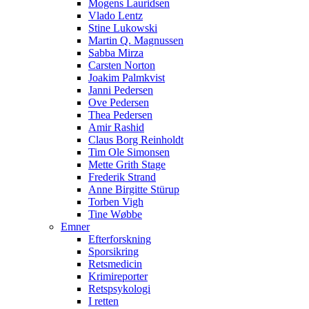
Mogens Lauridsen
Vlado Lentz
Stine Lukowski
Martin Q. Magnussen
Sabba Mirza
Carsten Norton
Joakim Palmkvist
Janni Pedersen
Ove Pedersen
Thea Pedersen
Amir Rashid
Claus Borg Reinholdt
Tim Ole Simonsen
Mette Grith Stage
Frederik Strand
Anne Birgitte Stürup
Torben Vigh
Tine Wøbbe
Emner
Efterforskning
Sporsikring
Retsmedicin
Krimireporter
Retspsykologi
I retten