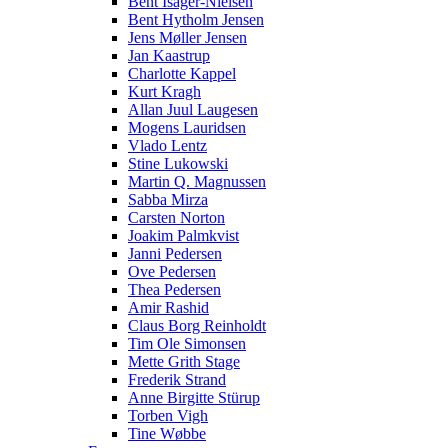
Bent Isager-Nielsen
Bent Hytholm Jensen
Jens Møller Jensen
Jan Kaastrup
Charlotte Kappel
Kurt Kragh
Allan Juul Laugesen
Mogens Lauridsen
Vlado Lentz
Stine Lukowski
Martin Q. Magnussen
Sabba Mirza
Carsten Norton
Joakim Palmkvist
Janni Pedersen
Ove Pedersen
Thea Pedersen
Amir Rashid
Claus Borg Reinholdt
Tim Ole Simonsen
Mette Grith Stage
Frederik Strand
Anne Birgitte Stürup
Torben Vigh
Tine Wøbbe