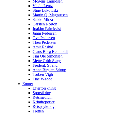
Mogens Lauridsen
Vlado Lentz
Stine Lukowski
Martin Q. Magnussen
Sabba Mirza
Carsten Norton
Joakim Palmkvist
Janni Pedersen
Ove Pedersen
Thea Pedersen
Amir Rashid
Claus Borg Reinholdt
Tim Ole Simonsen
Mette Grith Stage
Frederik Strand
Anne Birgitte Stürup
Torben Vigh
Tine Wøbbe
Emner
Efterforskning
Sporsikring
Retsmedicin
Krimireporter
Retspsykologi
I retten