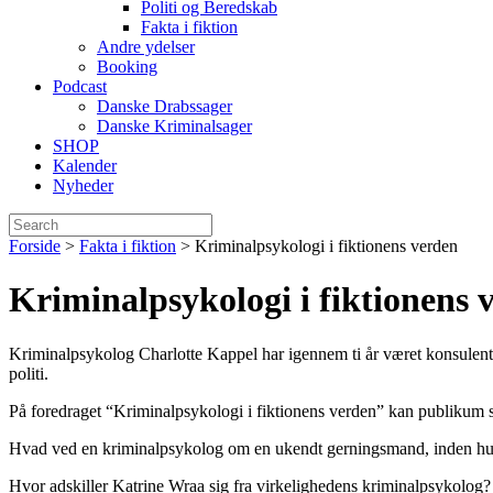
Politi og Beredskab
Fakta i fiktion
Andre ydelser
Booking
Podcast
Danske Drabssager
Danske Kriminalsager
SHOP
Kalender
Nyheder
Forside
>
Fakta i fiktion
>
Kriminalpsykologi i fiktionens verden
Kriminalpsykologi i fiktionens 
Kriminalpsykolog Charlotte Kappel har igennem ti år været konsulen
politi.
På foredraget “Kriminalpsykologi i fiktionens verden” kan publikum se
Hvad ved en kriminalpsykolog om en ukendt gerningsmand, inden 
Hvor adskiller Katrine Wraa sig fra virkelighedens kriminalpsykolog?