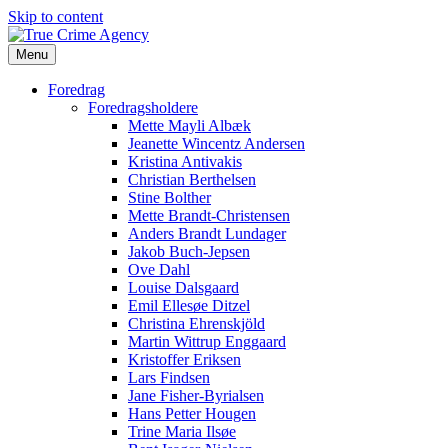
Skip to content
Menu
Foredrag
Foredragsholdere
Mette Mayli Albæk
Jeanette Wincentz Andersen
Kristina Antivakis
Christian Berthelsen
Stine Bolther
Mette Brandt-Christensen
Anders Brandt Lundager
Jakob Buch-Jepsen
Ove Dahl
Louise Dalsgaard
Emil Ellesøe Ditzel
Christina Ehrenskjöld
Martin Wittrup Enggaard
Kristoffer Eriksen
Lars Findsen
Jane Fisher-Byrialsen
Hans Petter Hougen
Trine Maria Ilsøe