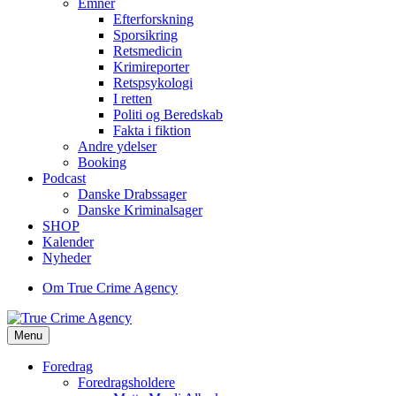
Emner
Efterforskning
Sporsikring
Retsmedicin
Krimireporter
Retspsykologi
I retten
Politi og Beredskab
Fakta i fiktion
Andre ydelser
Booking
Podcast
Danske Drabssager
Danske Kriminalsager
SHOP
Kalender
Nyheder
Om True Crime Agency
Menu
Foredrag
Foredragsholdere