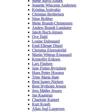
Mette Mayli Albæk
Jeanette Wincentz Andersen
Kristina Antivakis
Christian Berthelsen
Stine Bolther
Mette Brandt-Christensen
Anders Brandt Lundager
Jakob Buch-Jepsen
Ove Dahl
Louise Dalsgaard
Emil Ellesøe Ditzel
Christina Ehrenskjöld
Martin Wittrup Enggaard
Kristoffer Eriksen
Lars Findsen
Jane Fisher-Byrialsen
Hans Petter Hougen
Trine Maria Ilsøe
Bent Isager-Nielsen
Bent Hytholm Jensen
Jens Møller Jensen
Jan Kaastrup
Charlotte Kappel
Kurt Kragh
Allan Juul Laugesen