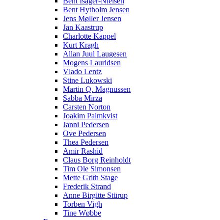
Bent Isager-Nielsen
Bent Hytholm Jensen
Jens Møller Jensen
Jan Kaastrup
Charlotte Kappel
Kurt Kragh
Allan Juul Laugesen
Mogens Lauridsen
Vlado Lentz
Stine Lukowski
Martin Q. Magnussen
Sabba Mirza
Carsten Norton
Joakim Palmkvist
Janni Pedersen
Ove Pedersen
Thea Pedersen
Amir Rashid
Claus Borg Reinholdt
Tim Ole Simonsen
Mette Grith Stage
Frederik Strand
Anne Birgitte Stürup
Torben Vigh
Tine Wøbbe