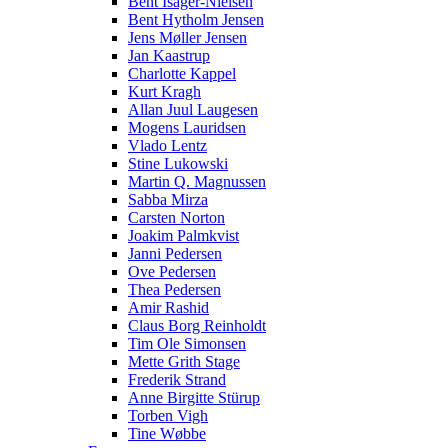
Bent Isager-Nielsen
Bent Hytholm Jensen
Jens Møller Jensen
Jan Kaastrup
Charlotte Kappel
Kurt Kragh
Allan Juul Laugesen
Mogens Lauridsen
Vlado Lentz
Stine Lukowski
Martin Q. Magnussen
Sabba Mirza
Carsten Norton
Joakim Palmkvist
Janni Pedersen
Ove Pedersen
Thea Pedersen
Amir Rashid
Claus Borg Reinholdt
Tim Ole Simonsen
Mette Grith Stage
Frederik Strand
Anne Birgitte Stürup
Torben Vigh
Tine Wøbbe