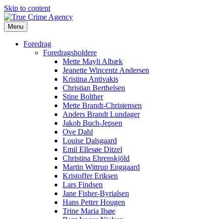
Skip to content
Menu
Foredrag
Foredragsholdere
Mette Mayli Albæk
Jeanette Wincentz Andersen
Kristina Antivakis
Christian Berthelsen
Stine Bolther
Mette Brandt-Christensen
Anders Brandt Lundager
Jakob Buch-Jepsen
Ove Dahl
Louise Dalsgaard
Emil Ellesøe Ditzel
Christina Ehrenskjöld
Martin Wittrup Enggaard
Kristoffer Eriksen
Lars Findsen
Jane Fisher-Byrialsen
Hans Petter Hougen
Trine Maria Ilsøe