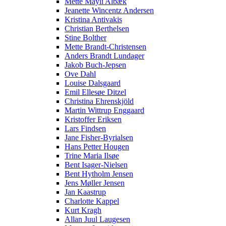
Mette Mayli Albæk
Jeanette Wincentz Andersen
Kristina Antivakis
Christian Berthelsen
Stine Bolther
Mette Brandt-Christensen
Anders Brandt Lundager
Jakob Buch-Jepsen
Ove Dahl
Louise Dalsgaard
Emil Ellesøe Ditzel
Christina Ehrenskjöld
Martin Wittrup Enggaard
Kristoffer Eriksen
Lars Findsen
Jane Fisher-Byrialsen
Hans Petter Hougen
Trine Maria Ilsøe
Bent Isager-Nielsen
Bent Hytholm Jensen
Jens Møller Jensen
Jan Kaastrup
Charlotte Kappel
Kurt Kragh
Allan Juul Laugesen