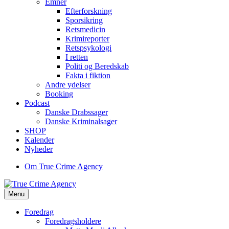
Emner
Efterforskning
Sporsikring
Retsmedicin
Krimireporter
Retspsykologi
I retten
Politi og Beredskab
Fakta i fiktion
Andre ydelser
Booking
Podcast
Danske Drabssager
Danske Kriminalsager
SHOP
Kalender
Nyheder
Om True Crime Agency
Menu
Foredrag
Foredragsholdere