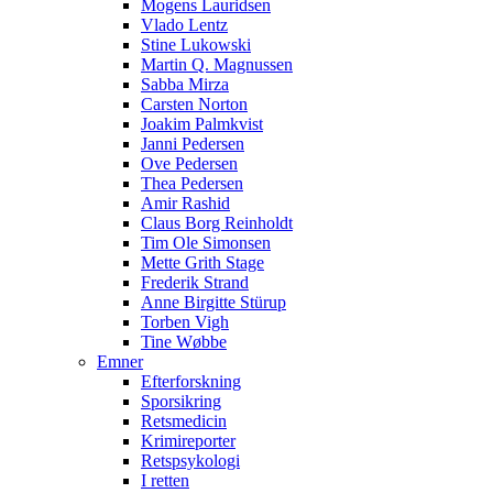
Mogens Lauridsen
Vlado Lentz
Stine Lukowski
Martin Q. Magnussen
Sabba Mirza
Carsten Norton
Joakim Palmkvist
Janni Pedersen
Ove Pedersen
Thea Pedersen
Amir Rashid
Claus Borg Reinholdt
Tim Ole Simonsen
Mette Grith Stage
Frederik Strand
Anne Birgitte Stürup
Torben Vigh
Tine Wøbbe
Emner
Efterforskning
Sporsikring
Retsmedicin
Krimireporter
Retspsykologi
I retten