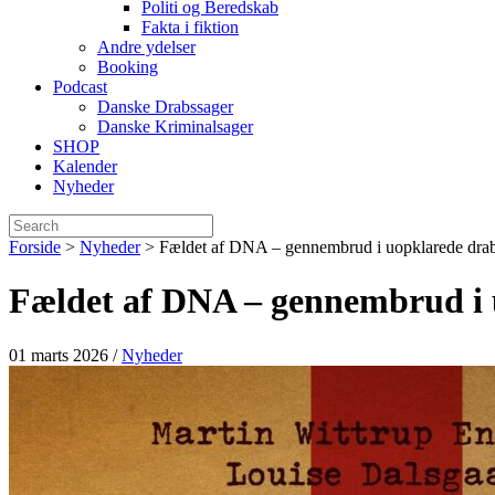
Politi og Beredskab
Fakta i fiktion
Andre ydelser
Booking
Podcast
Danske Drabssager
Danske Kriminalsager
SHOP
Kalender
Nyheder
Forside
>
Nyheder
>
Fældet af DNA – gennembrud i uopklarede dra
Fældet af DNA – gennembrud i 
01 marts 2026
/
Nyheder