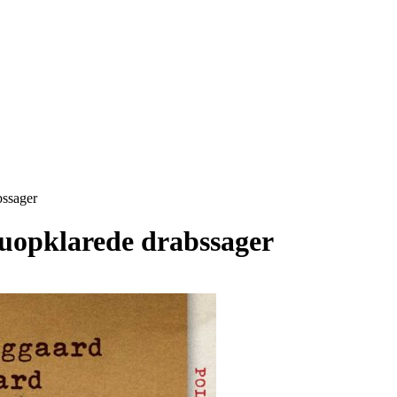
bssager
uopklarede drabssager