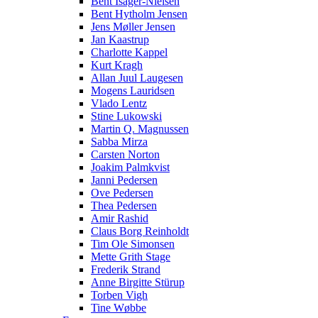
Bent Isager-Nielsen
Bent Hytholm Jensen
Jens Møller Jensen
Jan Kaastrup
Charlotte Kappel
Kurt Kragh
Allan Juul Laugesen
Mogens Lauridsen
Vlado Lentz
Stine Lukowski
Martin Q. Magnussen
Sabba Mirza
Carsten Norton
Joakim Palmkvist
Janni Pedersen
Ove Pedersen
Thea Pedersen
Amir Rashid
Claus Borg Reinholdt
Tim Ole Simonsen
Mette Grith Stage
Frederik Strand
Anne Birgitte Stürup
Torben Vigh
Tine Wøbbe