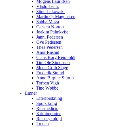
Mogens Lauridsen
Vlado Lentz
Stine Lukowski
Martin Q. Magnussen
Sabba Mirza
Carsten Norton
Joakim Palmkvist
Janni Pedersen
Ove Pedersen
Thea Pedersen
Amir Rashid
Claus Borg Reinholdt
Tim Ole Simonsen
Mette Grith Stage
Frederik Strand
Anne Birgitte Stürup
Torben Vigh
Tine Wøbbe
Emner
Efterforskning
Sporsikring
Retsmedicin
Krimireporter
Retspsykologi
I retten