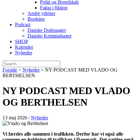
Politi og Beredskab
Fakta i fiktion
Andre ydelser
Booking
Podcast
Danske Drabssager
Danske Kriminalsager
SHOP
Kalender
Nyheder
Forside
>
Nyheder
>
NY PODCAST MED VLADO OG
BERTHELSEN
NY PODCAST MED VLADO
OG BERTHELSEN
13 maj 2026
/
Nyheder
Vi færdes alle sammen i trafikken. Derfor har vi også alle
sammen en holdning til trafikken i Danmark. Det gælder også