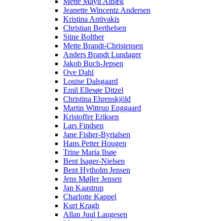
Mette Mayli Albæk
Jeanette Wincentz Andersen
Kristina Antivakis
Christian Berthelsen
Stine Bolther
Mette Brandt-Christensen
Anders Brandt Lundager
Jakob Buch-Jepsen
Ove Dahl
Louise Dalsgaard
Emil Ellesøe Ditzel
Christina Ehrenskjöld
Martin Wittrup Enggaard
Kristoffer Eriksen
Lars Findsen
Jane Fisher-Byrialsen
Hans Petter Hougen
Trine Maria Ilsøe
Bent Isager-Nielsen
Bent Hytholm Jensen
Jens Møller Jensen
Jan Kaastrup
Charlotte Kappel
Kurt Kragh
Allan Juul Laugesen