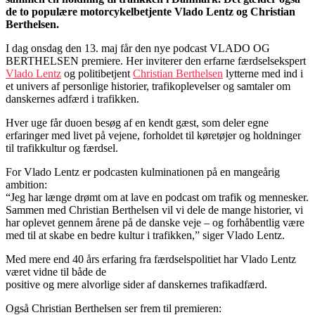
de to populære motorcykelbetjente Vlado Lentz og Christian
Berthelsen.
I dag onsdag den 13. maj får den nye podcast VLADO OG
BERTHELSEN premiere. Her inviterer den erfarne færdselsekspert
Vlado Lentz
og politibetjent
Christian Berthelsen
lytterne med ind i
et univers af personlige historier, trafikoplevelser og samtaler om
danskernes adfærd i trafikken.
Hver uge får duoen besøg af en kendt gæst, som deler egne
erfaringer med livet på vejene, forholdet til køretøjer og holdninger
til trafikkultur og færdsel.
For Vlado Lentz er podcasten kulminationen på en mangeårig
ambition:
“Jeg har længe drømt om at lave en podcast om trafik og mennesker.
Sammen med Christian Berthelsen vil vi dele de mange historier, vi
har oplevet gennem årene på de danske veje – og forhåbentlig være
med til at skabe en bedre kultur i trafikken,” siger Vlado Lentz.
Med mere end 40 års erfaring fra færdselspolitiet har Vlado Lentz
været vidne til både de
positive og mere alvorlige sider af danskernes trafikadfærd.
Også Christian Berthelsen ser frem til premieren: