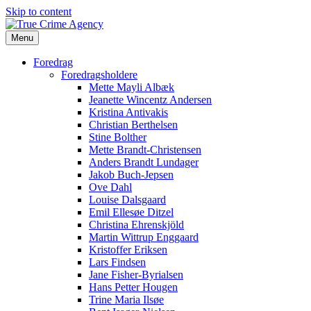
Skip to content
Menu
Foredrag
Foredragsholdere
Mette Mayli Albæk
Jeanette Wincentz Andersen
Kristina Antivakis
Christian Berthelsen
Stine Bolther
Mette Brandt-Christensen
Anders Brandt Lundager
Jakob Buch-Jepsen
Ove Dahl
Louise Dalsgaard
Emil Ellesøe Ditzel
Christina Ehrenskjöld
Martin Wittrup Enggaard
Kristoffer Eriksen
Lars Findsen
Jane Fisher-Byrialsen
Hans Petter Hougen
Trine Maria Ilsøe