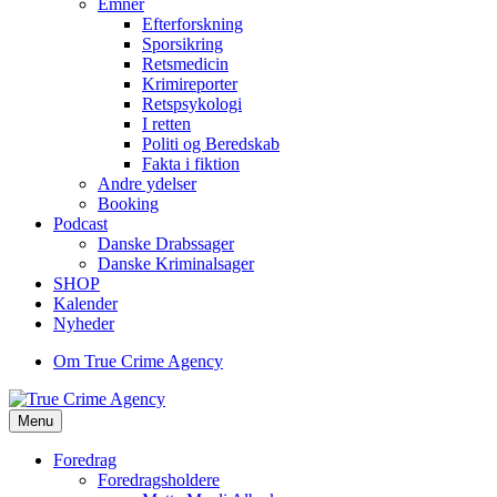
Emner
Efterforskning
Sporsikring
Retsmedicin
Krimireporter
Retspsykologi
I retten
Politi og Beredskab
Fakta i fiktion
Andre ydelser
Booking
Podcast
Danske Drabssager
Danske Kriminalsager
SHOP
Kalender
Nyheder
Om True Crime Agency
Menu
Foredrag
Foredragsholdere