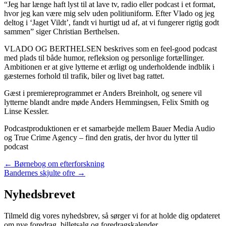
“Jeg har længe haft lyst til at lave tv, radio eller podcast i et format,
hvor jeg kan være mig selv uden politiuniform. Efter Vlado og jeg
deltog i ‘Jaget Vildt’, fandt vi hurtigt ud af, at vi fungerer rigtig godt
sammen” siger Christian Berthelsen.
VLADO OG BERTHELSEN beskrives som en feel-good podcast
med plads til både humor, refleksion og personlige fortællinger.
Ambitionen er at give lytterne et ærligt og underholdende indblik i
gæsternes forhold til trafik, biler og livet bag rattet.
Gæst i premiereprogrammet er Anders Breinholt, og senere vil
lytterne blandt andre møde Anders Hemmingsen, Felix Smith og
Linse Kessler.
Podcastproduktionen er et samarbejde mellem Bauer Media Audio
og True Crime Agency – find den gratis, der hvor du lytter til
podcast
Posts
← Børnebog om efterforskning
Bandernes skjulte ofre →
navigation
Nyhedsbrevet
Tilmeld dig vores nyhedsbrev, så sørger vi for at holde dig opdateret
om nye foredrag, billetsalg og foredragskalender.