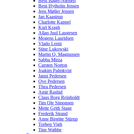
Bent Isager-Nielsen
Bent Hytholm Jensen
Jens Møller Jensen
Jan Kaastrup
Charlotte Kappel
Kurt Kragh
Allan Juul Laugesen
Mogens Lauridsen
Vlado Lentz
Stine Lukowski
Martin Q. Magnussen
Sabba Mirza
Carsten Norton
Joakim Palmkvist
Janni Pedersen
Ove Pedersen
Thea Pedersen
Amir Rashid
Claus Borg Reinholdt
Tim Ole Simonsen
Mette Grith Stage
Frederik Strand
Anne Birgitte Stürup
Torben Vigh
Tine Wøbbe