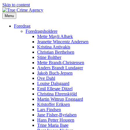
Skip to content
Menu
Foredrag
Foredragsholdere
Mette Mayli Albæk
Jeanette Wincentz Andersen
Kristina Antivakis
Christian Berthelsen
Stine Bolther
Mette Brandt-Christensen
Anders Brandt Lundager
Jakob Buch-Jepsen
Ove Dahl
Louise Dalsgaard
Emil Ellesøe Ditzel
Christina Ehrenskjöld
Martin Wittrup Enggaard
Kristoffer Eriksen
Lars Findsen
Jane Fisher-Byrialsen
Hans Petter Hougen
Trine Maria Ilsøe