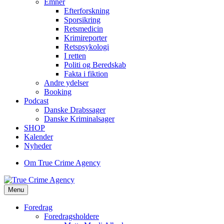
Emner
Efterforskning
Sporsikring
Retsmedicin
Krimireporter
Retspsykologi
I retten
Politi og Beredskab
Fakta i fiktion
Andre ydelser
Booking
Podcast
Danske Drabssager
Danske Kriminalsager
SHOP
Kalender
Nyheder
Om True Crime Agency
Menu
Foredrag
Foredragsholdere