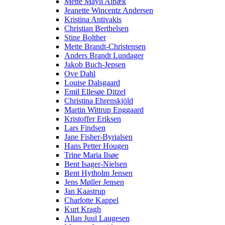
Mette Mayli Albæk
Jeanette Wincentz Andersen
Kristina Antivakis
Christian Berthelsen
Stine Bolther
Mette Brandt-Christensen
Anders Brandt Lundager
Jakob Buch-Jepsen
Ove Dahl
Louise Dalsgaard
Emil Ellesøe Ditzel
Christina Ehrenskjöld
Martin Wittrup Enggaard
Kristoffer Eriksen
Lars Findsen
Jane Fisher-Byrialsen
Hans Petter Hougen
Trine Maria Ilsøe
Bent Isager-Nielsen
Bent Hytholm Jensen
Jens Møller Jensen
Jan Kaastrup
Charlotte Kappel
Kurt Kragh
Allan Juul Laugesen