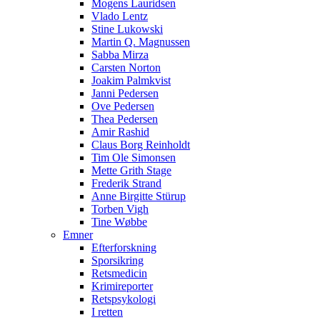
Mogens Lauridsen
Vlado Lentz
Stine Lukowski
Martin Q. Magnussen
Sabba Mirza
Carsten Norton
Joakim Palmkvist
Janni Pedersen
Ove Pedersen
Thea Pedersen
Amir Rashid
Claus Borg Reinholdt
Tim Ole Simonsen
Mette Grith Stage
Frederik Strand
Anne Birgitte Stürup
Torben Vigh
Tine Wøbbe
Emner
Efterforskning
Sporsikring
Retsmedicin
Krimireporter
Retspsykologi
I retten