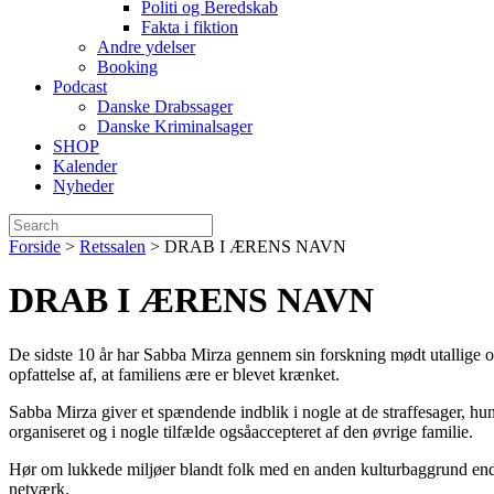
Politi og Beredskab
Fakta i fiktion
Andre ydelser
Booking
Podcast
Danske Drabssager
Danske Kriminalsager
SHOP
Kalender
Nyheder
Forside
>
Retssalen
>
DRAB I ÆRENS NAVN
DRAB I ÆRENS NAVN
De sidste 10 år har Sabba Mirza gennem sin forskning mødt utallige of
opfattelse af, at familiens ære er blevet krænket.
Sabba Mirza giver et spændende indblik i nogle at de straffesager, hun
organiseret og i nogle tilfælde ogsåaccepteret af den øvrige familie.
Hør om lukkede miljøer blandt folk med en anden kulturbaggrund end d
netværk.