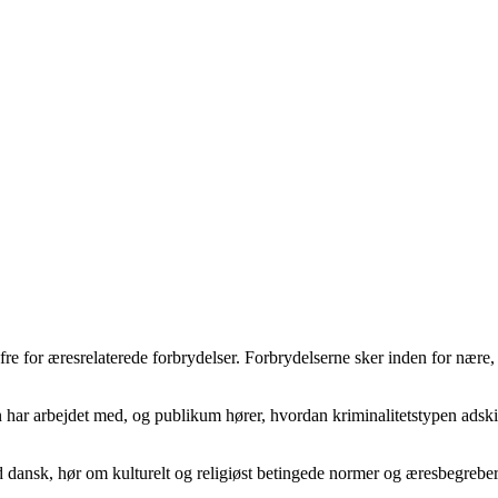
re for æresrelaterede forbrydelser. Forbrydelserne sker inden for nære,
 har arbejdet med, og publikum hører, hvordan kriminalitetstypen adskill
ansk, hør om kulturelt og religiøst betingede normer og æresbegreber,