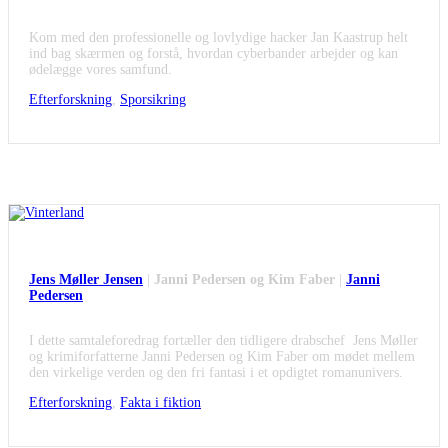
Kom med den professionelle og lovlydige hacker Jan Kaastrup helt
ind bag skærmen og forstå, hvordan cyberbander arbejder og kan
ødelægge vores samfund.
Efterforskning
,
Sporsikring
Vinterland og virkeligheden
Jens Møller Jensen
|
Janni Pedersen og Kim Faber
|
Janni
Pedersen
I dette samtaleforedrag fortæller den tidligere drabschef Jens Møller
og krimiforfatterne Janni Pedersen og Kim Faber om mødet mellem
den virkelige verden og den fri fantasi i et opdigtet romanunivers.
Efterforskning
,
Fakta i fiktion