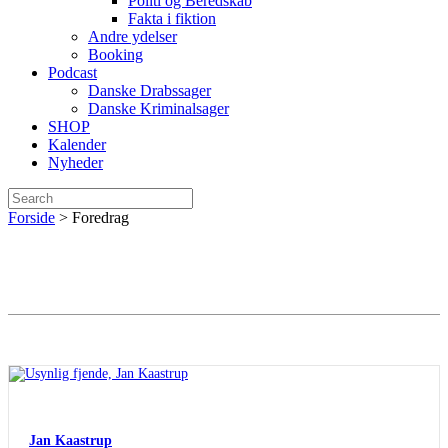
Politi og Beredskab
Fakta i fiktion
Andre ydelser
Booking
Podcast
Danske Drabssager
Danske Kriminalsager
SHOP
Kalender
Nyheder
Forside
>
Foredrag
Foredrag
Usynlig fjende
Jan Kaastrup