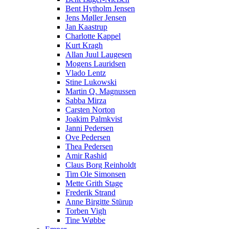
Bent Hytholm Jensen
Jens Møller Jensen
Jan Kaastrup
Charlotte Kappel
Kurt Kragh
Allan Juul Laugesen
Mogens Lauridsen
Vlado Lentz
Stine Lukowski
Martin Q. Magnussen
Sabba Mirza
Carsten Norton
Joakim Palmkvist
Janni Pedersen
Ove Pedersen
Thea Pedersen
Amir Rashid
Claus Borg Reinholdt
Tim Ole Simonsen
Mette Grith Stage
Frederik Strand
Anne Birgitte Stürup
Torben Vigh
Tine Wøbbe