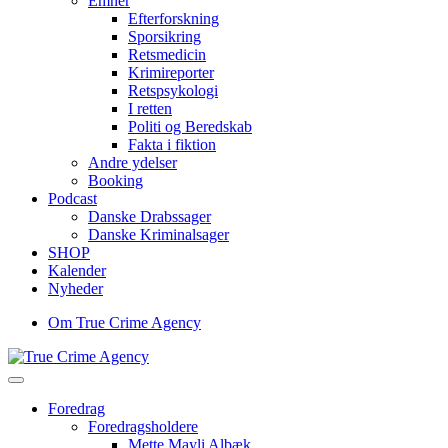
Emner
Efterforskning
Sporsikring
Retsmedicin
Krimireporter
Retspsykologi
I retten
Politi og Beredskab
Fakta i fiktion
Andre ydelser
Booking
Podcast
Danske Drabssager
Danske Kriminalsager
SHOP
Kalender
Nyheder
Om True Crime Agency
Menu
Foredrag
Foredragsholdere
Mette Mayli Albæk