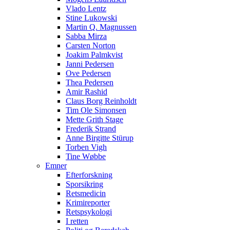
Vlado Lentz
Stine Lukowski
Martin Q. Magnussen
Sabba Mirza
Carsten Norton
Joakim Palmkvist
Janni Pedersen
Ove Pedersen
Thea Pedersen
Amir Rashid
Claus Borg Reinholdt
Tim Ole Simonsen
Mette Grith Stage
Frederik Strand
Anne Birgitte Stürup
Torben Vigh
Tine Wøbbe
Emner
Efterforskning
Sporsikring
Retsmedicin
Krimireporter
Retspsykologi
I retten