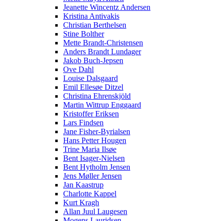
Jeanette Wincentz Andersen
Kristina Antivakis
Christian Berthelsen
Stine Bolther
Mette Brandt-Christensen
Anders Brandt Lundager
Jakob Buch-Jepsen
Ove Dahl
Louise Dalsgaard
Emil Ellesøe Ditzel
Christina Ehrenskjöld
Martin Wittrup Enggaard
Kristoffer Eriksen
Lars Findsen
Jane Fisher-Byrialsen
Hans Petter Hougen
Trine Maria Ilsøe
Bent Isager-Nielsen
Bent Hytholm Jensen
Jens Møller Jensen
Jan Kaastrup
Charlotte Kappel
Kurt Kragh
Allan Juul Laugesen
Mogens Lauridsen