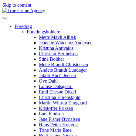
Skip to content
Menu
Foredrag
Foredragsholdere
Mette Mayli Albæk
Jeanette Wincentz Andersen
Kristina Antivakis
Christian Berthelsen
Stine Bolther
Mette Brandt-Christensen
Anders Brandt Lundager
Jakob Buch-Jepsen
Ove Dahl
Louise Dalsgaard
Emil Ellesøe Ditzel
Christina Ehrenskjöld
Martin Wittrup Enggaard
Kristoffer Eriksen
Lars Findsen
Jane Fisher-Byrialsen
Hans Petter Hougen
Trine Maria Ilsøe
Bent Isager-Nielsen