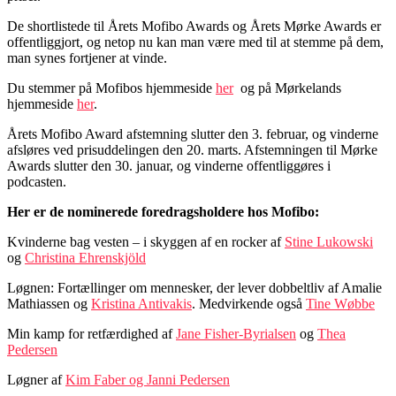
De shortlistede til Årets Mofibo Awards og Årets Mørke Awards er
offentliggjort, og netop nu kan man være med til at stemme på dem,
man synes fortjener at vinde.
Du stemmer på Mofibos hjemmeside
her
og på Mørkelands
hjemmeside
her
.
Årets Mofibo Award afstemning slutter den 3. februar, og vinderne
afsløres ved prisuddelingen den 20. marts. Afstemningen til Mørke
Awards slutter den 30. januar, og vinderne offentliggøres i
podcasten.
Her er de nominerede foredragsholdere hos Mofibo:
Kvinderne bag vesten – i skyggen af en rocker af
Stine Lukowski
og
Christina Ehrenskjöld
Løgnen: Fortællinger om mennesker, der lever dobbeltliv af Amalie
Mathiassen og
Kristina Antivakis
. Medvirkende også
Tine Wøbbe
Min kamp for retfærdighed af
Jane Fisher-Byrialsen
og
Thea
Pedersen
Løgner af
Kim Faber og Janni Pedersen