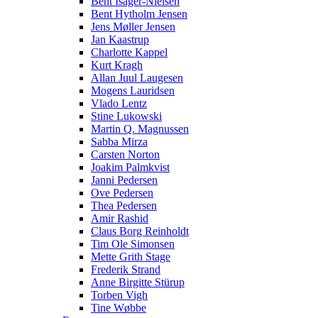
Bent Isager-Nielsen
Bent Hytholm Jensen
Jens Møller Jensen
Jan Kaastrup
Charlotte Kappel
Kurt Kragh
Allan Juul Laugesen
Mogens Lauridsen
Vlado Lentz
Stine Lukowski
Martin Q. Magnussen
Sabba Mirza
Carsten Norton
Joakim Palmkvist
Janni Pedersen
Ove Pedersen
Thea Pedersen
Amir Rashid
Claus Borg Reinholdt
Tim Ole Simonsen
Mette Grith Stage
Frederik Strand
Anne Birgitte Stürup
Torben Vigh
Tine Wøbbe