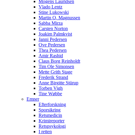
Mogens Lauridsen
Vlado Lentz
Stine Lukowski
Martin Q. Magnussen
Sabba Mirza
Carsten Norton
Joakim Palmkvist
Janni Pedersen
Ove Pedersen
Thea Pedersen
Amir Rashid
Claus Borg Reinholdt
Tim Ole Simonsen
Mette Grith Stage
Frederik Strand
Anne Birgitte Stürup
Torben Vigh
Tine Wøbbe
Emner
Efterforskning
Sporsikring
Retsmedicin
Krimireporter
Retspsykologi
I retten