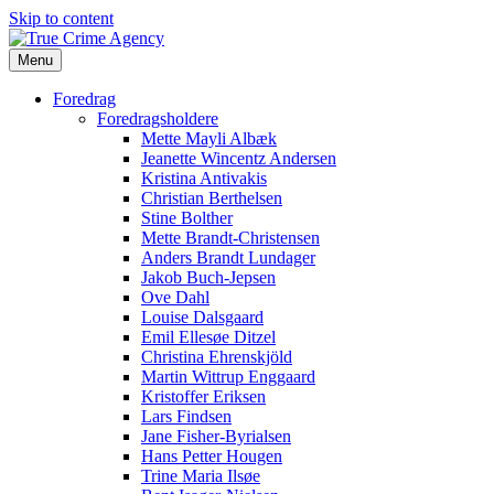
Skip to content
Menu
Foredrag
Foredragsholdere
Mette Mayli Albæk
Jeanette Wincentz Andersen
Kristina Antivakis
Christian Berthelsen
Stine Bolther
Mette Brandt-Christensen
Anders Brandt Lundager
Jakob Buch-Jepsen
Ove Dahl
Louise Dalsgaard
Emil Ellesøe Ditzel
Christina Ehrenskjöld
Martin Wittrup Enggaard
Kristoffer Eriksen
Lars Findsen
Jane Fisher-Byrialsen
Hans Petter Hougen
Trine Maria Ilsøe