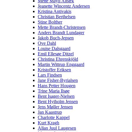
Mette Mayli Albæk
Jeanette Wincentz Andersen
Kristina Antivakis
Christian Berthelsen
Stine Bolther
Mette Brandt-Christensen
Anders Brandt Lundager
Jakob Buch-Jepsen
Ove Dahl
Louise Dalsgaard
Emil Ellesøe Ditzel
Christina Ehrenskjöld
Martin Wittrup Enggaard
Kristoffer Eriksen
Lars Findsen
Jane Fisher-Byrialsen
Hans Petter Hougen
Trine Maria Ilsøe
Bent Isager-Nielsen
Bent Hytholm Jensen
Jens Møller Jensen
Jan Kaastrup
Charlotte Kappel
Kurt Kragh
Allan Juul Laugesen