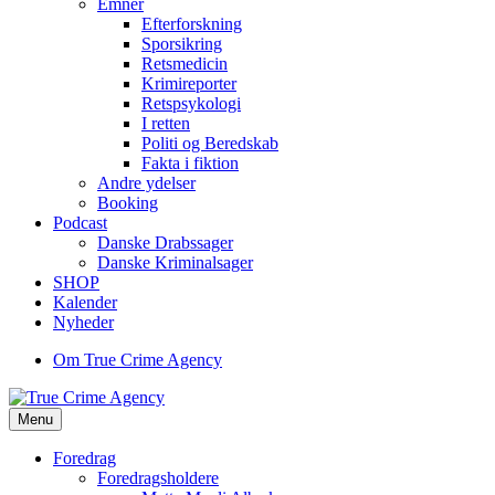
Emner
Efterforskning
Sporsikring
Retsmedicin
Krimireporter
Retspsykologi
I retten
Politi og Beredskab
Fakta i fiktion
Andre ydelser
Booking
Podcast
Danske Drabssager
Danske Kriminalsager
SHOP
Kalender
Nyheder
Om True Crime Agency
Menu
Foredrag
Foredragsholdere