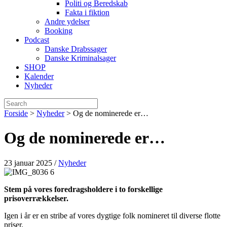
Politi og Beredskab
Fakta i fiktion
Andre ydelser
Booking
Podcast
Danske Drabssager
Danske Kriminalsager
SHOP
Kalender
Nyheder
Forside
>
Nyheder
>
Og de nominerede er…
Og de nominerede er…
23 januar 2025
/
Nyheder
Stem på vores foredragsholdere i to forskellige
prisoverrækkelser.
Igen i år er en stribe af vores dygtige folk nomineret til diverse flotte
priser.