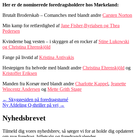
Her er de nominerede foredragsholdere hos Mørkeland:
Brutalt Broderskab – Comanches med blandt andre
Carsten Norton
Min kamp for retfærdighed af
Jane Fisher-Byrialsen og Thea
Pedersen
Kvinderne bag vesten – i skyggen af en rocker af
Stine Lukowski
og Christina Ehrenskjöld
Fange på livstid af
Kristina Antivakis
Hestepigen fra helvede med blandt andre
Christina Ehrenskjöld
og
Kristoffer Eriksen
Manden fra Korsør med blandt andre
Charlotte Kappel
,
Jeanette
Wincentz Andersen
og
Mette Grith Stage
Posts
← Skyggesiden på foredragsturné
Ny Afdeling Q-thriller på vej →
navigation
Nyhedsbrevet
Tilmeld dig vores nyhedsbrev, så sørger vi for at holde dig opdateret
om nye foredrag, billetsalg og foredragskalender.